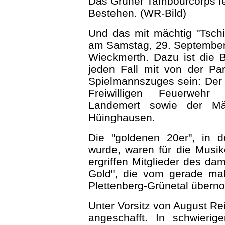
Das Grüner Tambourcorps fe
Bestehen. (WR-Bild)
Und das mit mächtig "Tsch
am Samstag, 29. September
Wieckmerth. Dazu ist die B
jeden Fall mit von der Pa
Spielmannszuges sein: Der
Freiwilligen Feuerwehr
Landemert sowie der Män
Hüinghausen.
Die "goldenen 20er", in 
wurde, waren für die Musike
ergriffen Mitglieder des d
Gold", die vom gerade mal
Plettenberg-Grünetal über
Unter Vorsitz von August Re
angeschafft. In schwierig