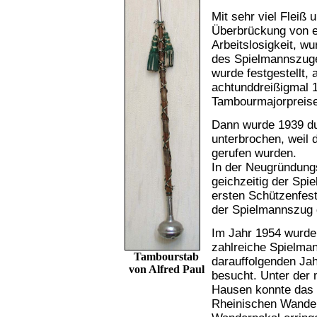
Mit sehr viel Fleiß
Überbrückung von e
Arbeitslosigkeit, w
des Spielmannszuge
wurde festgestellt,
achtunddreißigmal 1
Tambourmajorpreise
Dann wurde 1939 dur
unterbrochen, weil 
gerufen wurden.
In der Neugründun
geichzeitig der Spi
ersten Schützenfest
der Spielmannszug d
Im Jahr 1954 wurde 
zahlreiche Spielman
Tambourstab
darauffolgenden Jah
von Alfred Paul
besucht. Unter der 
Hausen konnte das 
Rheinischen Wander